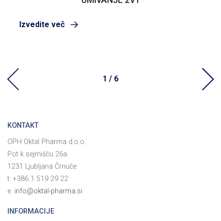
Izvedite več
1 / 6
KONTAKT
OPH Oktal Pharma d.o.o.
Pot k sejmišču 26a
1231 Ljubljana Črnuče
t: +386 1 519 29 22
e:
info@oktal-pharma.si
INFORMACIJE